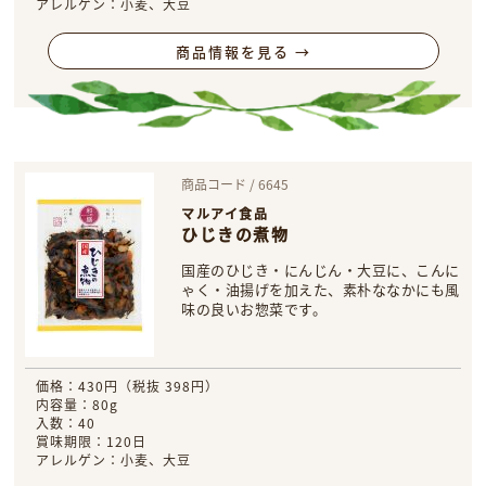
アレルゲン：小麦、大豆
商品情報を見る →
商品コード / 6645
マルアイ食品
ひじきの煮物
国産のひじき・にんじん・大豆に、こんに
ゃく・油揚げを加えた、素朴ななかにも風
味の良いお惣菜です。
価格：430円（税抜 398円）
内容量：80g
入数：40
賞味期限：120日
アレルゲン：小麦、大豆