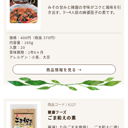
みその甘みと辣醤の辛味がコクと風味を引
き出す、3～4人前の麻婆茄子の素です。
価格：400円（税抜 370円）
内容量：160g
入数：20
賞味期限：1年6ヶ月
アレルゲン：小麦、大豆
商品情報を見る →
商品コード / 6127
健康フーズ
ごま和えの素
厳選した白ごまを使用し、ごま和えに適し