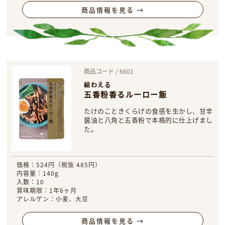
商品情報を見る →
商品コード / 6601
結わえる
五香粉香るルーロー飯
たけのこときくらげの食感を生かし、甘辛
醤油と八角と五香粉で本格的に仕上げまし
た。
価格：524円（税抜 485円）
内容量：140g
入数：10
賞味期限：1年6ヶ月
アレルゲン：小麦、大豆
商品情報を見る →