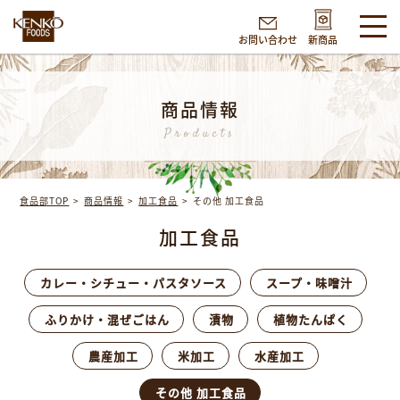
お問い合わせ
新商品
商品情報
Products
食品部TOP
商品情報
加工食品
その他 加工食品
加工食品
カレー・シチュー・パスタソース
スープ・味噌汁
ふりかけ・混ぜごはん
漬物
植物たんぱく
農産加工
米加工
水産加工
その他 加工食品