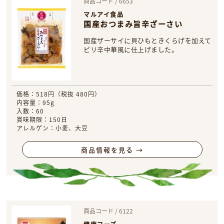
商品コード / 6653
マルアイ食品
国産おつまみ旨辛ざーさい
国産ザーサイに貝ひもときくらげを加えて
ピリ辛中華風に仕上げました。
価格：518円（税抜 480円）
内容量：95g
入数：60
賞味期限：150日
アレルゲン：小麦、大豆
商品情報を見る →
商品コード / 6122