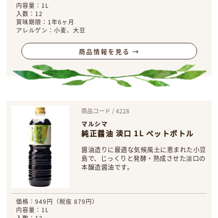
内容量：1L
入数：12
賞味期限：1年6ヶ月
アレルゲン：小麦、大豆
商品情報を見る →
商品コード / 4228
マルシマ
純正醤油 淡口 1L ペットボトル
醤油造りに最適な気候風土に恵まれた小豆
島で、じっくりと発酵・熟成させた淡口の
本醸造醤油です。
価格：949円（税抜 879円）
内容量：1L
入数：12