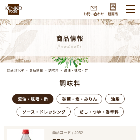
お問い合わせ
新商品
商品情報
Products
食品部TOP
商品情報
調味料
醤油・味噌・酢
調味料
醤油・味噌・酢
砂糖・塩・みりん
油脂
ソース・ドレッシング
だし・つゆ・香辛料
商品コード / 4052