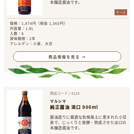
本醸造醤油です。
ケース
価格：1,474円（税抜 1,365円）
内容量：1.8L
入数：6
賞味期限：2年
アレルゲン：小麦、大豆
商品情報を見る →
商品コード / 4224
マルシマ
純正醤油 淡口 900ml
醤油造りに最適な気候風土に恵まれた小豆
島で、じっくりと発酵・熟成させた淡口の
本醸造醤油です。