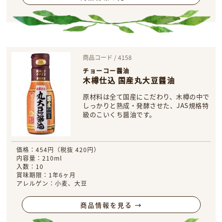
商品コード / 4158
チョーコー醤油
木樽仕込 国産丸大豆醤油
原材料は全て国産にこだわり、木樽の中で
しっかりと熟成・発酵させた、JAS規格特
級のこいくち醤油です。
価格：454円（税抜 420円）
内容量：210ml
入数：10
賞味期限：1年6ヶ月
アレルゲン：小麦、大豆
商品情報を見る →