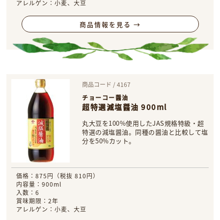
アレルゲン：小麦、大豆
商品情報を見る →
商品コード / 4167
チョーコー醤油
超特選減塩醤油 900ml
丸大豆を100%使用したJAS規格特級・超
特選の減塩醤油。同種の醤油と比較して塩
分を50%カット。
価格：875円（税抜 810円）
内容量：900ml
入数：6
賞味期限：2年
アレルゲン：小麦、大豆