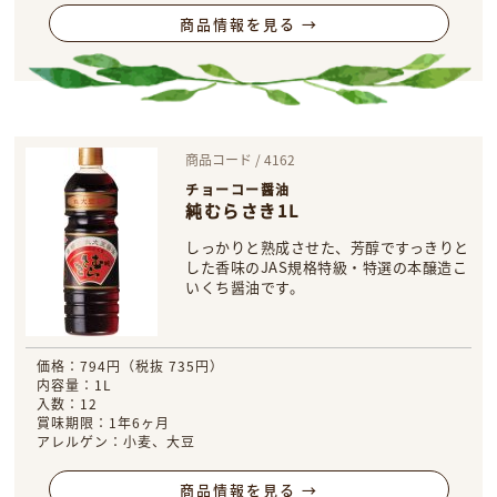
商品情報を見る →
商品コード / 4162
チョーコー醤油
純むらさき1L
しっかりと熟成させた、芳醇ですっきりと
した香味のJAS規格特級・特選の本醸造こ
いくち醤油です。
価格：794円（税抜 735円）
内容量：1L
入数：12
賞味期限：1年6ヶ月
アレルゲン：小麦、大豆
商品情報を見る →