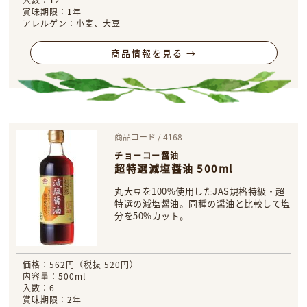
賞味期限：1年
アレルゲン：小麦、大豆
商品情報を見る →
商品コード / 4168
チョーコー醤油
超特選減塩醤油 500ml
丸大豆を100%使用したJAS規格特級・超
特選の減塩醤油。同種の醤油と比較して塩
分を50%カット。
価格：562円（税抜 520円）
内容量：500ml
入数：6
賞味期限：2年