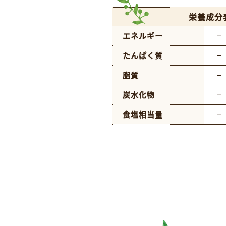
栄養成分
エネルギー
−
たんぱく質
−
脂質
−
炭水化物
−
食塩相当量
−