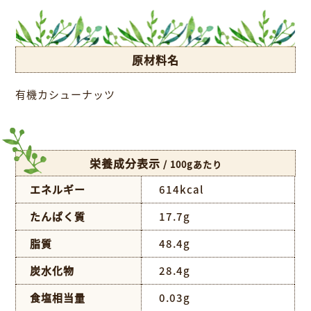
原材料名
有機カシューナッツ
栄養成分表示
/ 100gあたり
エネルギー
614kcal
たんぱく質
17.7g
脂質
48.4g
炭水化物
28.4g
食塩相当量
0.03g