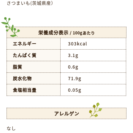
さつまいも(茨城県産）
栄養成分表示
/ 100gあたり
エネルギー
303kcal
たんぱく質
3.1g
脂質
0.6g
炭水化物
71.9g
食塩相当量
0.05g
アレルゲン
なし