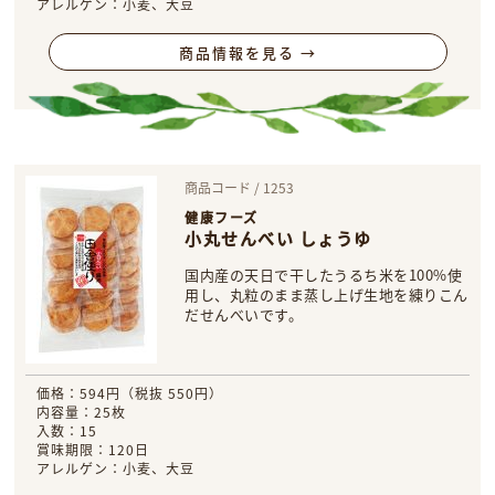
アレルゲン：小麦、大豆
商品情報を見る →
商品コード / 1253
健康フーズ
小丸せんべい しょうゆ
国内産の天日で干したうるち米を100%使
用し、丸粒のまま蒸し上げ生地を練りこん
だせんべいです。
価格：594円（税抜 550円）
内容量：25枚
入数：15
賞味期限：120日
アレルゲン：小麦、大豆