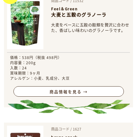
商品コード / 11532
Feel＆Green
大麦と五穀のグラノーラ
大麦をベースに五穀の穀類を贅沢に合わせ
た、香ばしい味わいのグラノーラです。
価格：538円（税抜 498円）
内容量：200g
入数：24
賞味期限：9ヶ月
アレルゲン：小麦、乳成分、大豆
商品情報を見る →
商品コード / 1627