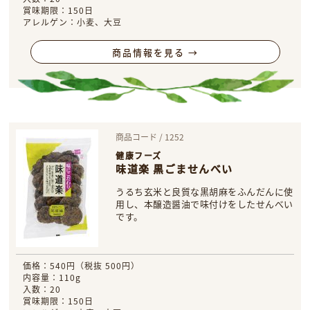
賞味期限：150日
アレルゲン：小麦、大豆
商品情報を見る →
商品コード / 1252
健康フーズ
味道楽 黒ごませんべい
うるち玄米と良質な黒胡麻をふんだんに使
用し、本醸造醤油で味付けをしたせんべい
です。
価格：540円（税抜 500円）
内容量：110g
入数：20
賞味期限：150日