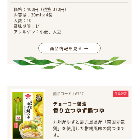
価格：400円（税抜 370円）
内容量：30ml×4袋
入数：10
賞味期限：1年
アレルゲン：小麦、大豆
商品情報を見る →
商品コード / 6737
冬季限定
チョーコー醤油
香り立つゆず鍋つゆ
九州産ゆずと鹿児島県産「南国元気
鶏」を使用した柑橘風味の鍋つゆで
す。