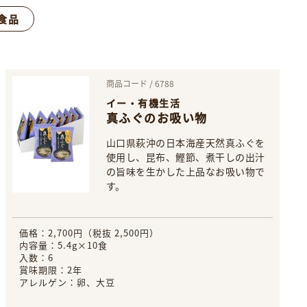
食品
商品コード / 6788
イー・有機生活
真ふぐのお吸い物
山口県萩沖の日本海産天然真ふぐを
使用し、昆布、鰹節、煮干しの出汁
の旨味を生かした上品なお吸い物で
す。
価格：2,700円（税抜 2,500円）
内容量：5.4g×10食
入数：6
賞味期限：2年
アレルゲン：卵、大豆