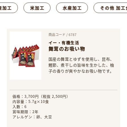
産加工
米加工
水産加工
その他 加工
商品コード / 6787
イー・有機生活
舞茸のお吸い物
国産の舞茸とゆずを使用し、昆布、
鰹節、煮干しの旨味を生かした、柚
子の香りが爽やかなお吸い物です。
価格：3,700円（税抜 2,500円）
内容量：5.7g×10食
入数：6
賞味期限：2年
アレルゲン：卵、大豆