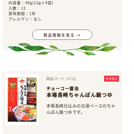
内容量：48g(12g×4袋)
入数：12
賞味期限：1年
アレルゲン：なし
商品情報を見る →
商品コード / 6732
冬季限定
チョーコー醤油
本場長崎ちゃんぽん鍋つゆ
本場長崎仕込みの白湯ベースのちゃ
んぽん鍋つゆです。