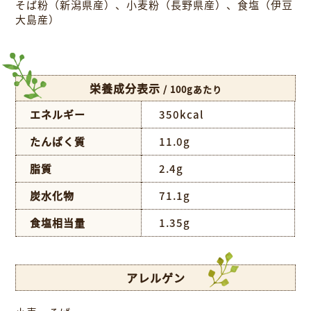
そば粉（新潟県産）、小麦粉（長野県産）、食塩（伊豆
大島産）
栄養成分表示
/ 100gあたり
エネルギー
350kcal
たんぱく質
11.0g
脂質
2.4g
炭水化物
71.1g
食塩相当量
1.35g
アレルゲン