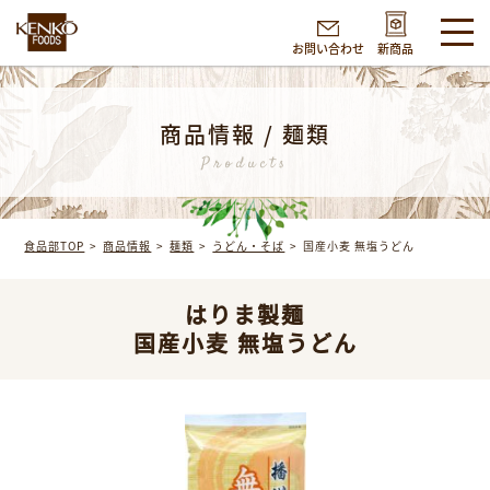
お問い合わせ
新商品
商品情報 / 麺類
Products
食品部TOP
商品情報
麺類
うどん・そば
国産小麦 無塩うどん
はりま製麺
国産小麦 無塩うどん