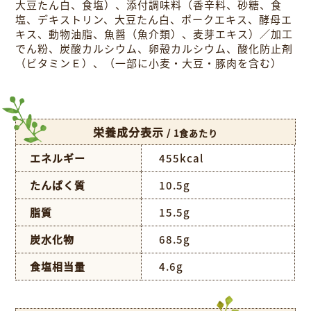
大豆たん白、食塩）、添付調味料（香辛料、砂糖、食
塩、デキストリン、大豆たん白、ポークエキス、酵母エ
キス、動物油脂、魚醤（魚介類）、麦芽エキス）／加工
でん粉、炭酸カルシウム、卵殻カルシウム、酸化防止剤
（ビタミンＥ）、（一部に小麦・大豆・豚肉を含む）
栄養成分表示
/ 1食あたり
エネルギー
455kcal
たんぱく質
10.5g
脂質
15.5g
炭水化物
68.5g
食塩相当量
4.6g