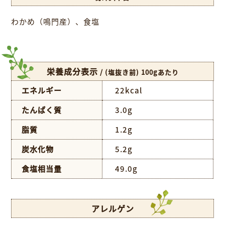
わかめ（鳴門産）、食塩
栄養成分表示
/ (塩抜き前) 100gあたり
エネルギー
22kcal
たんぱく質
3.0g
脂質
1.2g
炭水化物
5.2g
食塩相当量
49.0g
アレルゲン