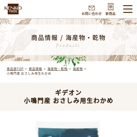
お問い合わせ
新商品
商品情報 / 海産物・乾物
Products
食品部TOP
商品情報
海産物・乾物
海産物
小鳴門産 おさしみ用生わかめ
ギデオン
小鳴門産 おさしみ用生わかめ