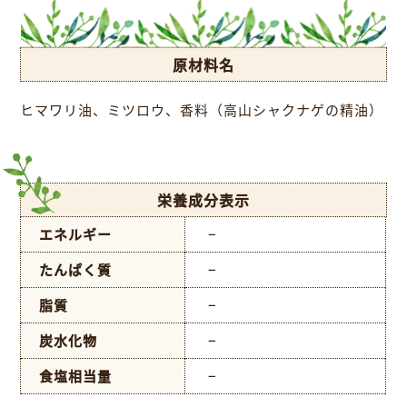
原材料名
ヒマワリ油、ミツロウ、香料（高山シャクナゲの精油）
栄養成分表示
エネルギー
−
たんぱく質
−
脂質
−
炭水化物
−
食塩相当量
−