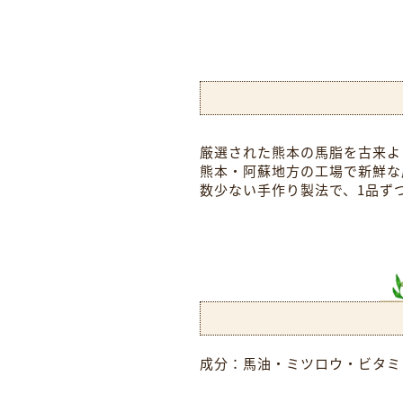
厳選された熊本の馬脂を古来よ
熊本・阿蘇地方の工場で新鮮な
数少ない手作り製法で、1品ず
成分：馬油・ミツロウ・ビタミ