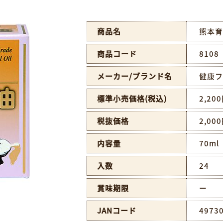
商品名
熊本育
商品コード
8108
メーカー/ブランド名
健康フ
標準小売価格(税込)
2,20
税抜価格
2,00
内容量
70ml
入数
24
賞味期限
ー
JANコード
4973