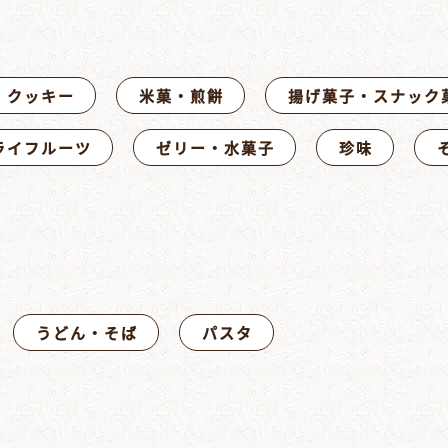
・クッキー
米菓・煎餅
揚げ菓子・スナック
ライフルーツ
ゼリー・水菓子
珍味
うどん・そば
パスタ