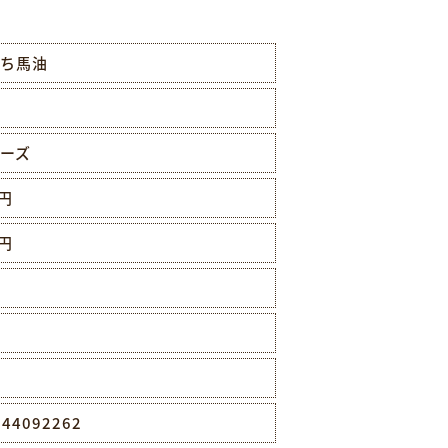
ち馬油
ーズ
0円
0円
044092262