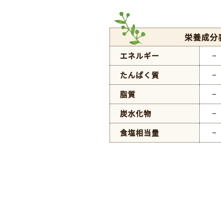
栄養成分
エネルギー
−
たんぱく質
−
脂質
−
炭水化物
−
食塩相当量
−