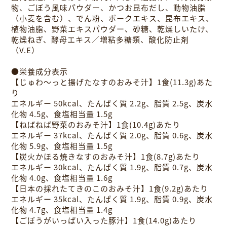
物、ごぼう風味パウダー、かつお昆布だし、動物油脂
（小麦を含む）、でん粉、ポークエキス、昆布エキス、
植物油脂、野菜エキスパウダー、砂糖、乾燥しいたけ、
乾燥ねぎ、酵母エキス／増粘多糖類、酸化防止剤
（V.E）
●栄養成分表示
【じゅわ～っと揚げたなすのおみそ汁】1食(11.3g)あた
り
エネルギー 50kcal、たんぱく質 2.2g、脂質 2.5g、炭水
化物 4.5g、食塩相当量 1.5g
【ねばねば野菜のおみそ汁】1食(10.4g)あたり
エネルギー 37kcal、たんぱく質 2.0g、脂質 0.6g、炭水
化物 5.9g、食塩相当量 1.5g
【炭火かほる焼きなすのおみそ汁】1食(8.7g)あたり
エネルギー 30kcal、たんぱく質 1.9g、脂質 0.7g、炭水
化物 4.0g、食塩相当量 1.6g
【日本の採れたてきのこのおみそ汁】1食(9.2g)あたり
エネルギー 35kcal、たんぱく質 1.9g、脂質 0.9g、炭水
化物 4.7g、食塩相当量 1.4g
【ごぼうがいっぱい入った豚汁】1食(14.0g)あたり