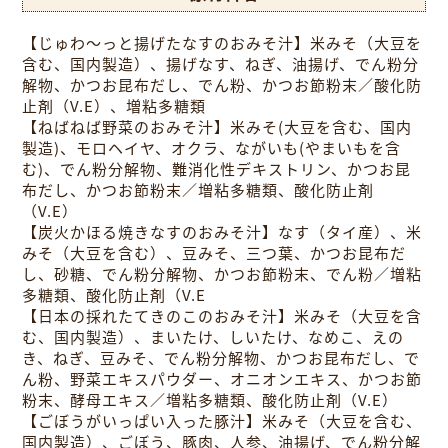
【じゅわ～っと揚げたなすのおみそ汁】米みそ（大豆を
含む、国内製造）、揚げなす、ねぎ、油揚げ、でん粉分
解物、かつお昆布だし、でん粉、かつお節粉末／酸化防
止剤（V.E）、増粘多糖類
【ねばねば野菜のおみそ汁】米みそ(大豆を含む、国内
製造)、モロヘイヤ、オクラ、ながいも(やまいもを含
む)、でん粉分解物、難消化性デキストリン、かつお昆
布だし、かつお節粉末／増粘多糖類、酸化防止剤
（V.E）
【炭火かほる焼きなすのおみそ汁】なす（タイ産）、米
みそ（大豆を含む）、豆みそ、三つ葉、かつお昆布だ
し、砂糖、でん粉分解物、かつお節粉末、でん粉／増粘
多糖類、酸化防止剤（V.E
【日本の採れたてきのこのおみそ汁】米みそ（大豆を含
む、国内製造）、まいたけ、しいたけ、なめこ、えの
き、ねぎ、豆みそ、でん粉分解物、かつお昆布だし、で
ん粉、野菜エキスパウダー、オニオンエキス、かつお節
粉末、酵母エキス／増粘多糖類、酸化防止剤（V.E）
【ごぼうがいっぱい入った豚汁】米みそ（大豆を含む、
国内製造）、ごぼう、豚肉、人参、油揚げ、でん粉分解